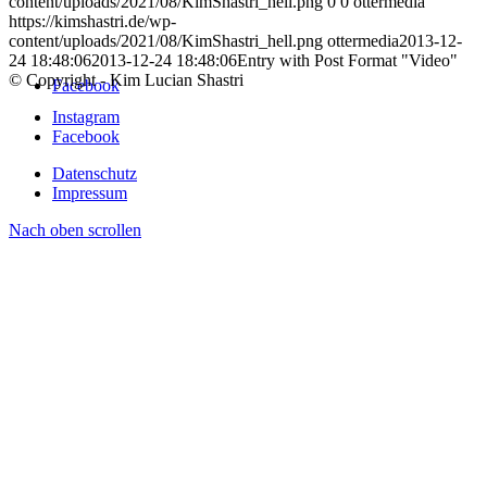
content/uploads/2021/08/KimShastri_hell.png
0
0
ottermedia
https://kimshastri.de/wp-
content/uploads/2021/08/KimShastri_hell.png
ottermedia
2013-12-
24 18:48:06
2013-12-24 18:48:06
Entry with Post Format "Video"
© Copyright - Kim Lucian Shastri
Facebook
Instagram
Facebook
Datenschutz
Impressum
Nach oben scrollen