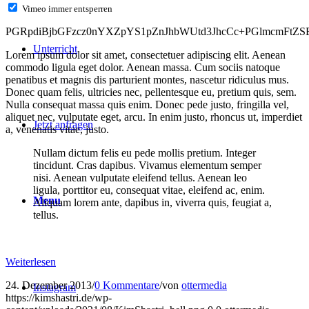
Vimeo immer entsperren
PGRpdiBjbGFzcz0nYXZpYS1pZnJhbWUtd3JhcCc+PGlmcmFtZ
Unterricht
Lorem ipsum dolor sit amet, consectetuer adipiscing elit. Aenean
commodo ligula eget dolor. Aenean massa. Cum sociis natoque
penatibus et magnis dis parturient montes, nascetur ridiculus mus.
Donec quam felis, ultricies nec, pellentesque eu, pretium quis, sem.
Nulla consequat massa quis enim. Donec pede justo, fringilla vel,
aliquet nec, vulputate eget, arcu. In enim justo, rhoncus ut, imperdiet
Jetzt anfragen
a, venenatis vitae, justo.
Nullam dictum felis eu pede mollis pretium. Integer
tincidunt. Cras dapibus. Vivamus elementum semper
nisi. Aenean vulputate eleifend tellus. Aenean leo
ligula, porttitor eu, consequat vitae, eleifend ac, enim.
Menu
Aliquam lorem ante, dapibus in, viverra quis, feugiat a,
tellus.
Weiterlesen
24. Dezember 2013
/
0 Kommentare
/
von
ottermedia
Instagram
https://kimshastri.de/wp-